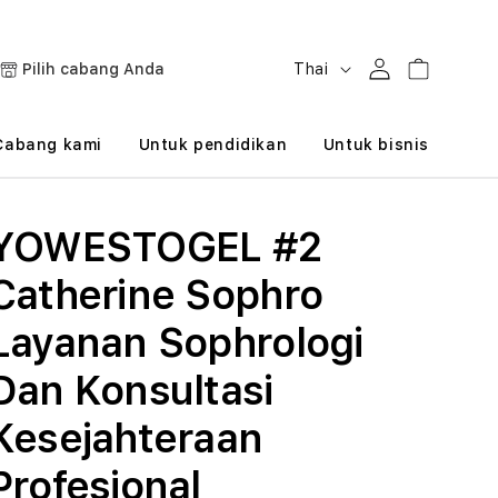
B
Masuk
Keranjang
Pilih cabang Anda
Thai
a
h
Cabang kami
Untuk pendidikan
Untuk bisnis
a
s
YOWESTOGEL #2
a
Catherine Sophro
Layanan Sophrologi
Dan Konsultasi
Kesejahteraan
Profesional