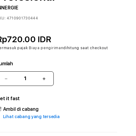
NNERGIE
KU:
4710901730444
Rp720.00 IDR
ermasuk pajak
Biaya pengiriman
dihitung saat checkout
umlah
Kurangi
Tambah
jumlah
jumlah
untuk
untuk
et it fast
YOWESTOGEL
YOWESTOGEL
#2
#2
Ambil di cabang
Catherine
Catherine
Lihat cabang yang tersedia
Sophro
Sophro
Layanan
Layanan
Sophrologi
Sophrologi