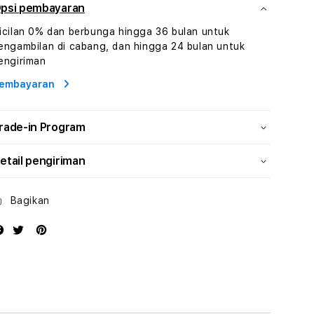
Dan
Dan
psi pembayaran
Konsultasi
Konsultasi
icilan 0% dan berbunga hingga 36 bulan untuk
Kesejahteraan
Kesejahteraan
engambilan di cabang, dan hingga 24 bulan untuk
Profesional
Profesional
engiriman
embayaran
rade-in Program
etail pengiriman
Bagikan