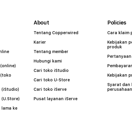
About
Policies
Tentang Copperwired
Cara klaim 
Karier
Kebijakan 
produk
nline
Tentang member
Pertanyaa
Hubungi kami
(online)
Pembayaran
Cari toko iStudio
 (toko
Kebijakan p
Cari toko U-Store
Syarat dan
 (iStudio)
Cari toko iServe
perusahaa
 (U.Store)
Pusat layanan iServe
 lama ke