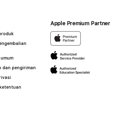
Apple Premium Partner
produk
pengembalian
n umum
 dan pengiriman
rivasi
 ketentuan
n