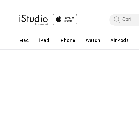
Lewati
ke
konten
Mac
iPad
iPhone
Watch
AirPods
Lewati
ke
informasi
produk