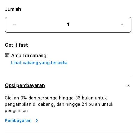
Jumlah
Kurangi
Tam
jumlah
juml
untuk
untu
Get it fast
XXTOTO
XXT
#2
#2
Ambil di cabang
Catherine
Cath
Lihat cabang yang tersedia
Sophro
Soph
Layanan
Laya
Sophrologi
Soph
Dan
Dan
Opsi pembayaran
Konsultasi
Konsu
Kesejahteraan
Kese
Cicilan 0% dan berbunga hingga 36 bulan untuk
Profesional
Profe
pengambilan di cabang, dan hingga 24 bulan untuk
pengiriman
Pembayaran