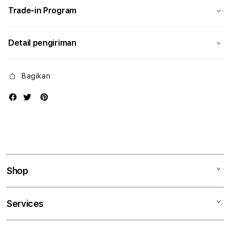
Trade-in Program
Detail pengiriman
Bagikan
Shop
Mac
Services
iPad