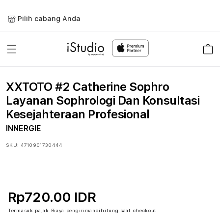
Lewati
ke
Pilih cabang Anda
konten
Keranja
XXTOTO #2 Catherine Sophro
Layanan Sophrologi Dan Konsultasi
Kesejahteraan Profesional
INNERGIE
SKU:
4710901730444
Rp720.00 IDR
Termasuk pajak
Biaya pengiriman
dihitung saat checkout