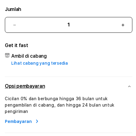
Jumlah
Kurangi
Tam
jumlah
juml
untuk
untu
Get it fast
WIFITOTO
WIFI
#2
#2
Ambil di cabang
Catherine
Cath
Lihat cabang yang tersedia
Sophro
Soph
Layanan
Laya
Sophrologi
Soph
Dan
Dan
Opsi pembayaran
Konsultasi
Konsu
Kesejahteraan
Kese
Cicilan 0% dan berbunga hingga 36 bulan untuk
Profesional
Profe
pengambilan di cabang, dan hingga 24 bulan untuk
pengiriman
Pembayaran