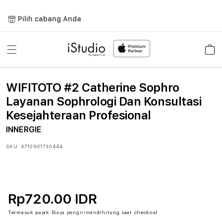
Lewati
ke
Pilih cabang Anda
konten
Keranja
WIFITOTO #2 Catherine Sophro
Layanan Sophrologi Dan Konsultasi
Kesejahteraan Profesional
INNERGIE
SKU:
4710901730444
Rp720.00 IDR
Termasuk pajak
Biaya pengiriman
dihitung saat checkout