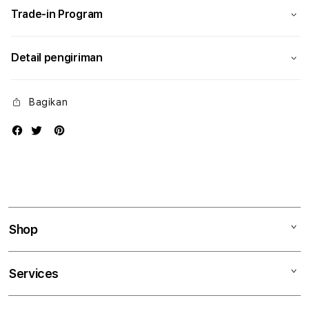
Trade-in Program
Detail pengiriman
Bagikan
Shop
Mac
Services
iPad