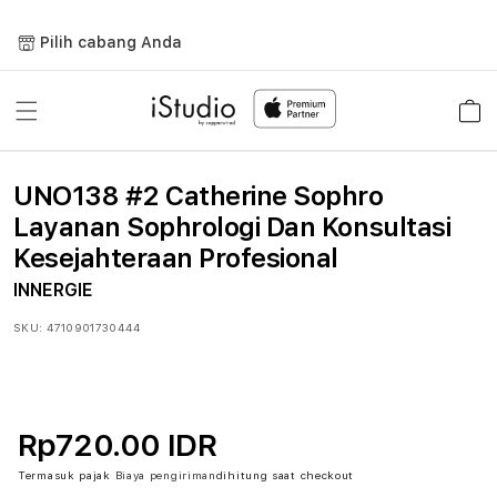
Lewati
ke
Pilih cabang Anda
konten
Keranja
UNO138 #2 Catherine Sophro
Layanan Sophrologi Dan Konsultasi
Kesejahteraan Profesional
INNERGIE
SKU:
4710901730444
Rp720.00 IDR
Termasuk pajak
Biaya pengiriman
dihitung saat checkout