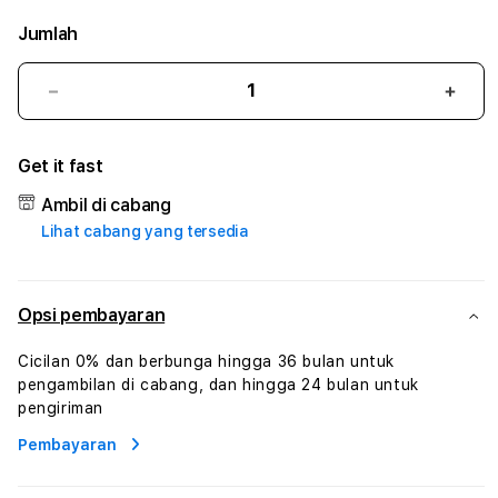
Jumlah
Kurangi
Tam
jumlah
juml
untuk
untu
Get it fast
UNO138
UNO
#2
#2
Ambil di cabang
Catherine
Cath
Lihat cabang yang tersedia
Sophro
Soph
Layanan
Laya
Sophrologi
Soph
Dan
Dan
Opsi pembayaran
Konsultasi
Konsu
Kesejahteraan
Kese
Cicilan 0% dan berbunga hingga 36 bulan untuk
Profesional
Profe
pengambilan di cabang, dan hingga 24 bulan untuk
pengiriman
Pembayaran