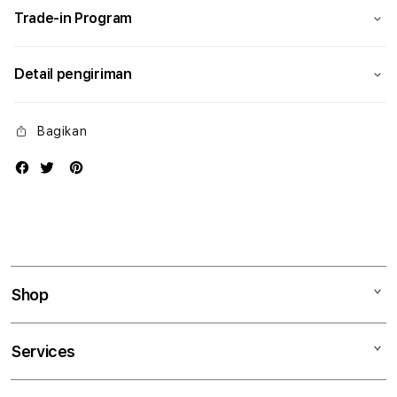
Trade-in Program
Detail pengiriman
Bagikan
Shop
Mac
Services
iPad