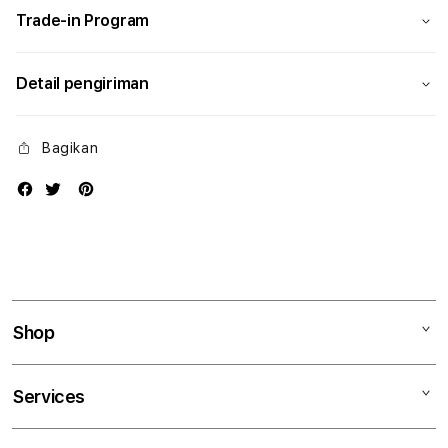
Trade-in Program
Detail pengiriman
Bagikan
Shop
Mac
Services
iPad