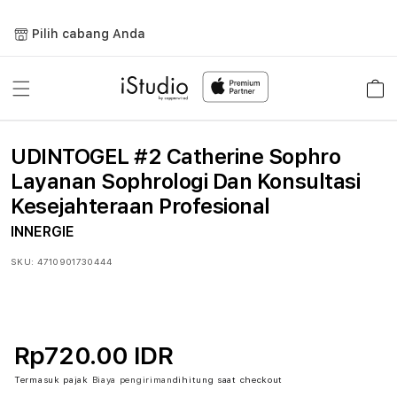
Lewati
ke
Pilih cabang Anda
konten
Keranja
UDINTOGEL #2 Catherine Sophro
Layanan Sophrologi Dan Konsultasi
Kesejahteraan Profesional
INNERGIE
SKU:
4710901730444
Rp720.00 IDR
Termasuk pajak
Biaya pengiriman
dihitung saat checkout