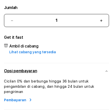
Jumlah
Kurangi
Tam
jumlah
juml
untuk
untu
Get it fast
UDINTOGEL
UDI
#2
#2
Ambil di cabang
Catherine
Cath
Lihat cabang yang tersedia
Sophro
Soph
Layanan
Laya
Sophrologi
Soph
Dan
Dan
Opsi pembayaran
Konsultasi
Konsu
Kesejahteraan
Kese
Cicilan 0% dan berbunga hingga 36 bulan untuk
Profesional
Profe
pengambilan di cabang, dan hingga 24 bulan untuk
pengiriman
Pembayaran