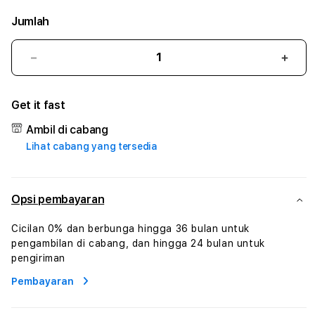
Jumlah
Kurangi
Tam
jumlah
juml
untuk
untu
Get it fast
SENJA777
SENJ
#2
#2
Ambil di cabang
Catherine
Cath
Lihat cabang yang tersedia
Sophro
Soph
Layanan
Laya
Sophrologi
Soph
Dan
Dan
Opsi pembayaran
Konsultasi
Konsu
Kesejahteraan
Kese
Cicilan 0% dan berbunga hingga 36 bulan untuk
Profesional
Profe
pengambilan di cabang, dan hingga 24 bulan untuk
pengiriman
Pembayaran