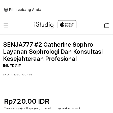
Lewati
ke
Pilih cabang Anda
konten
Keranja
SENJA777 #2 Catherine Sophro
Layanan Sophrologi Dan Konsultasi
Kesejahteraan Profesional
INNERGIE
SKU:
4710901730444
Rp720.00 IDR
Termasuk pajak
Biaya pengiriman
dihitung saat checkout