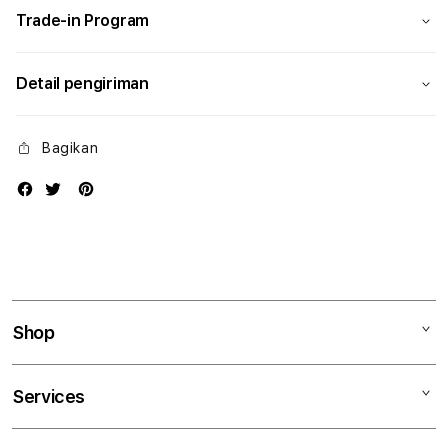
Trade-in Program
Detail pengiriman
Bagikan
Shop
Mac
Services
iPad