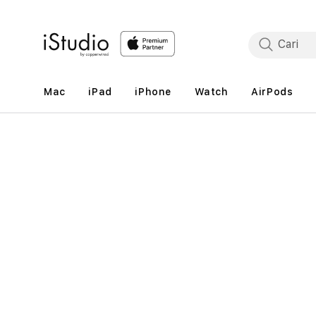
Lewati
ke
konten
Mac
iPad
iPhone
Watch
AirPods
Lewati
ke
informasi
produk