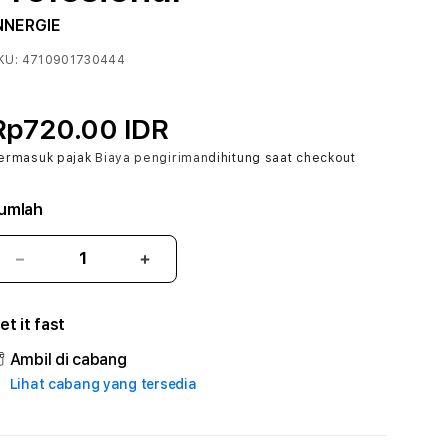
NNERGIE
KU:
4710901730444
Rp720.00 IDR
ermasuk pajak
Biaya pengiriman
dihitung saat checkout
umlah
Kurangi
Tambah
jumlah
jumlah
untuk
untuk
et it fast
SABI4D
SABI4D
#2
#2
Ambil di cabang
Catherine
Catherine
Lihat cabang yang tersedia
Sophro
Sophro
Layanan
Layanan
Sophrologi
Sophrologi