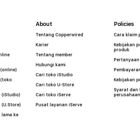
About
Policies
Tentang Copperwired
Cara klaim 
Karier
Kebijakan 
produk
nline
Tentang member
Pertanyaa
Hubungi kami
(online)
Pembayaran
Cari toko iStudio
 (toko
Kebijakan p
Cari toko U-Store
Syarat dan
 (iStudio)
Cari toko iServe
perusahaa
 (U.Store)
Pusat layanan iServe
 lama ke