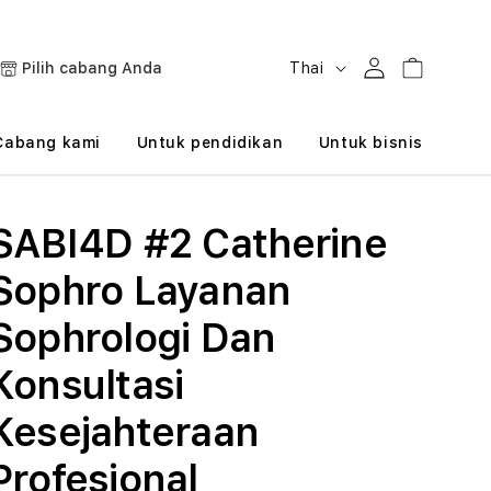
B
Masuk
Keranjang
Pilih cabang Anda
Thai
a
h
Cabang kami
Untuk pendidikan
Untuk bisnis
a
s
SABI4D #2 Catherine
a
Sophro Layanan
Sophrologi Dan
Konsultasi
Kesejahteraan
Profesional