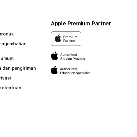
Apple Premium Partner
produk
pengembalian
n umum
 dan pengiriman
rivasi
 ketentuan
n