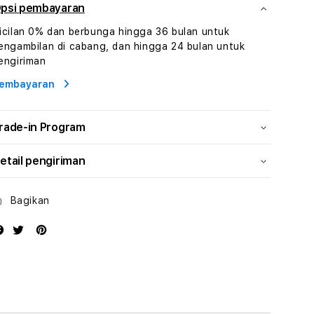
Dan
Dan
psi pembayaran
Konsultasi
Konsultasi
icilan 0% dan berbunga hingga 36 bulan untuk
Kesejahteraan
Kesejahteraan
engambilan di cabang, dan hingga 24 bulan untuk
Profesional
Profesional
engiriman
embayaran
rade-in Program
etail pengiriman
Bagikan