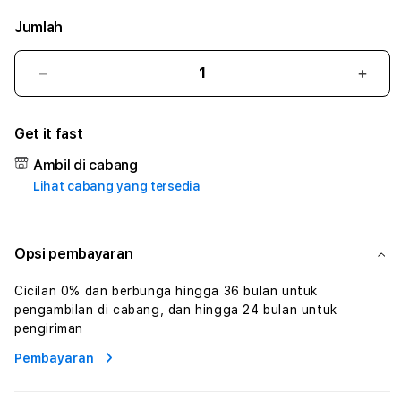
Jumlah
Kurangi
Tam
jumlah
juml
untuk
untu
Get it fast
RAJATOGEL
RAJ
#2
#2
Ambil di cabang
Catherine
Cath
Lihat cabang yang tersedia
Sophro
Soph
Layanan
Laya
Sophrologi
Soph
Dan
Dan
Opsi pembayaran
Konsultasi
Konsu
Kesejahteraan
Kese
Cicilan 0% dan berbunga hingga 36 bulan untuk
Profesional
Profe
pengambilan di cabang, dan hingga 24 bulan untuk
pengiriman
Pembayaran