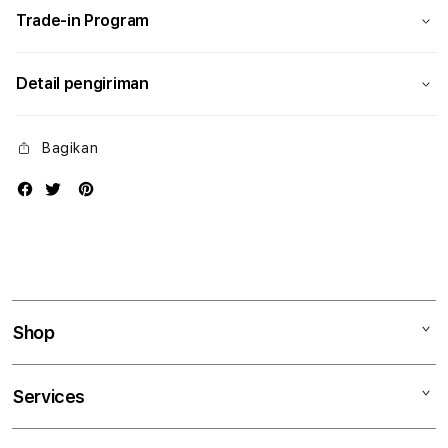
Trade-in Program
Detail pengiriman
Bagikan
Shop
Mac
Services
iPad