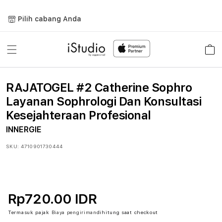
Lewati
ke
Pilih cabang Anda
konten
Keranja
RAJATOGEL #2 Catherine Sophro
Layanan Sophrologi Dan Konsultasi
Kesejahteraan Profesional
INNERGIE
SKU:
4710901730444
Rp720.00 IDR
Termasuk pajak
Biaya pengiriman
dihitung saat checkout