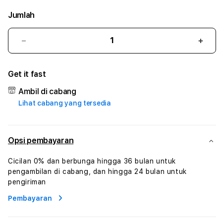
Jumlah
Kurangi
Tam
jumlah
juml
untuk
untu
Get it fast
RAJASLOTO
RAJ
#2
#2
Ambil di cabang
Catherine
Cath
Lihat cabang yang tersedia
Sophro
Soph
Layanan
Laya
Sophrologi
Soph
Dan
Dan
Opsi pembayaran
Konsultasi
Konsu
Kesejahteraan
Kese
Cicilan 0% dan berbunga hingga 36 bulan untuk
Profesional
Profe
pengambilan di cabang, dan hingga 24 bulan untuk
pengiriman
Pembayaran