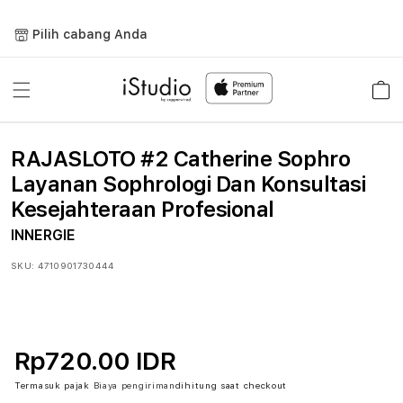
Lewati
ke
Pilih cabang Anda
konten
Keranja
RAJASLOTO #2 Catherine Sophro
Layanan Sophrologi Dan Konsultasi
Kesejahteraan Profesional
INNERGIE
SKU:
4710901730444
Rp720.00 IDR
Termasuk pajak
Biaya pengiriman
dihitung saat checkout