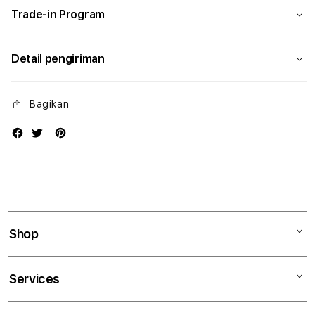
Trade-in Program
Detail pengiriman
Bagikan
Shop
Mac
Services
iPad