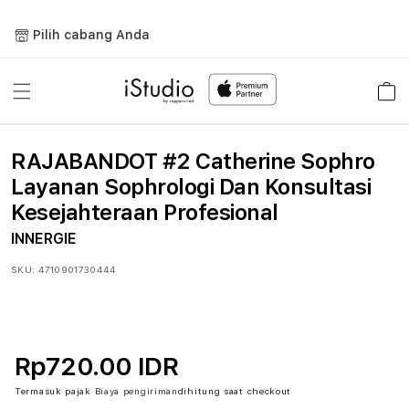
Lewati
ke
Pilih cabang Anda
konten
Keranja
RAJABANDOT #2 Catherine Sophro
Layanan Sophrologi Dan Konsultasi
Kesejahteraan Profesional
INNERGIE
SKU:
4710901730444
Rp720.00 IDR
Termasuk pajak
Biaya pengiriman
dihitung saat checkout