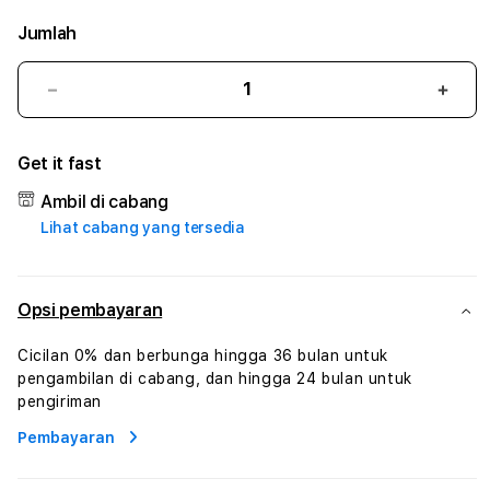
Jumlah
Kurangi
Tam
jumlah
juml
untuk
untu
Get it fast
RAJABANDOT
RAJ
#2
#2
Ambil di cabang
Catherine
Cath
Lihat cabang yang tersedia
Sophro
Soph
Layanan
Laya
Sophrologi
Soph
Dan
Dan
Opsi pembayaran
Konsultasi
Konsu
Kesejahteraan
Kese
Cicilan 0% dan berbunga hingga 36 bulan untuk
Profesional
Profe
pengambilan di cabang, dan hingga 24 bulan untuk
pengiriman
Pembayaran