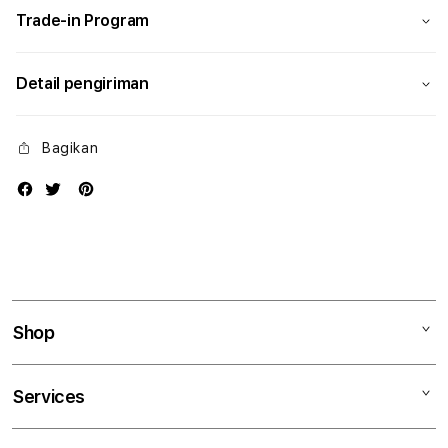
Trade-in Program
Detail pengiriman
Bagikan
Shop
Mac
Services
iPad