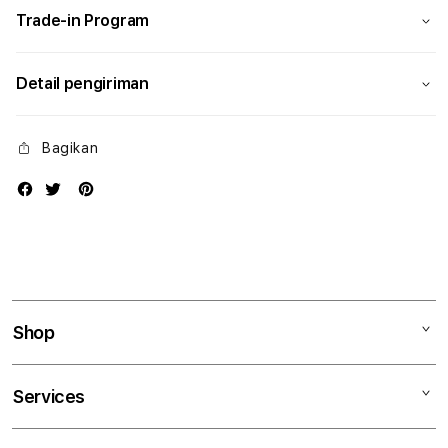
Trade-in Program
Detail pengiriman
Bagikan
Shop
Mac
Services
iPad