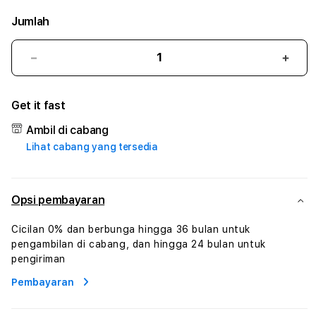
Jumlah
Kurangi
Tam
jumlah
juml
untuk
untu
Get it fast
QQRAYA
QQR
#2
#2
Ambil di cabang
Catherine
Cath
Lihat cabang yang tersedia
Sophro
Soph
Layanan
Laya
Sophrologi
Soph
Dan
Dan
Opsi pembayaran
Konsultasi
Konsu
Kesejahteraan
Kese
Cicilan 0% dan berbunga hingga 36 bulan untuk
Profesional
Profe
pengambilan di cabang, dan hingga 24 bulan untuk
pengiriman
Pembayaran