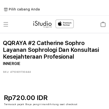
Lewati
ke
Pilih cabang Anda
konten
Keranja
QQRAYA #2 Catherine Sophro
Layanan Sophrologi Dan Konsultasi
Kesejahteraan Profesional
INNERGIE
SKU:
4710901730444
Rp720.00 IDR
Termasuk pajak
Biaya pengiriman
dihitung saat checkout