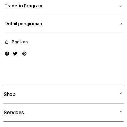
Trade-in Program
Detail pengiriman
Bagikan
Shop
Mac
Services
iPad