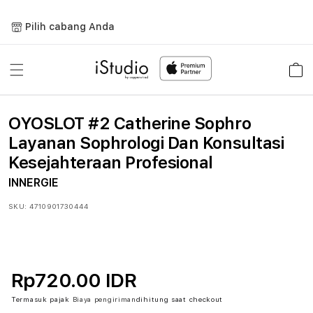
Lewati
ke
Pilih cabang Anda
konten
Keranja
OYOSLOT #2 Catherine Sophro
Layanan Sophrologi Dan Konsultasi
Kesejahteraan Profesional
INNERGIE
SKU:
4710901730444
Rp720.00 IDR
Termasuk pajak
Biaya pengiriman
dihitung saat checkout