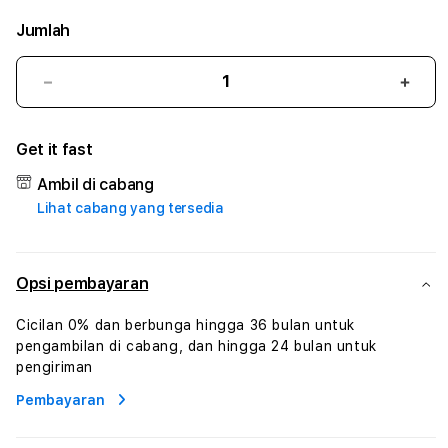
Jumlah
Kurangi
Tam
jumlah
juml
untuk
untu
Get it fast
OYOSLOT
OYO
#2
#2
Ambil di cabang
Catherine
Cath
Lihat cabang yang tersedia
Sophro
Soph
Layanan
Laya
Sophrologi
Soph
Dan
Dan
Opsi pembayaran
Konsultasi
Konsu
Kesejahteraan
Kese
Cicilan 0% dan berbunga hingga 36 bulan untuk
Profesional
Profe
pengambilan di cabang, dan hingga 24 bulan untuk
pengiriman
Pembayaran