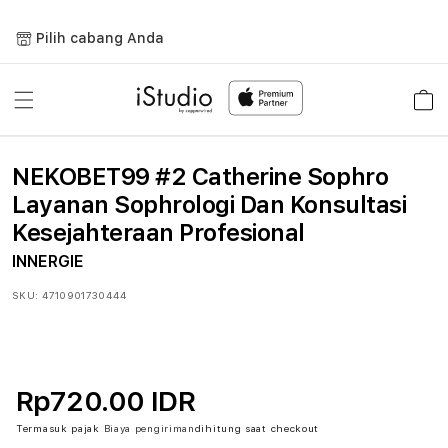
Lewati
ke
Pilih cabang Anda
konten
Keranja
NEKOBET99 #2 Catherine Sophro
Layanan Sophrologi Dan Konsultasi
Kesejahteraan Profesional
INNERGIE
SKU:
4710901730444
Rp720.00 IDR
Termasuk pajak
Biaya pengiriman
dihitung saat checkout