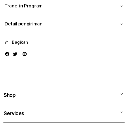
Trade-in Program
Detail pengiriman
Bagikan
Shop
Mac
Services
iPad