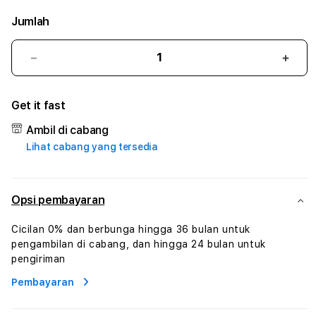
Jumlah
Kurangi
Tam
jumlah
juml
untuk
untu
Get it fast
NEKOBET99
NEK
#2
#2
Ambil di cabang
Catherine
Cath
Lihat cabang yang tersedia
Sophro
Soph
Layanan
Laya
Sophrologi
Soph
Dan
Dan
Opsi pembayaran
Konsultasi
Konsu
Kesejahteraan
Kese
Cicilan 0% dan berbunga hingga 36 bulan untuk
Profesional
Profe
pengambilan di cabang, dan hingga 24 bulan untuk
pengiriman
Pembayaran