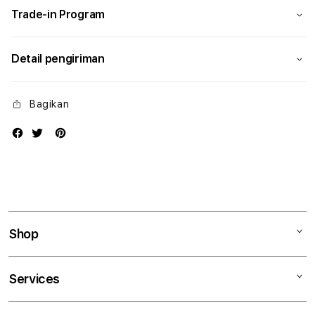
Trade-in Program
Detail pengiriman
Bagikan
Shop
Mac
Services
iPad