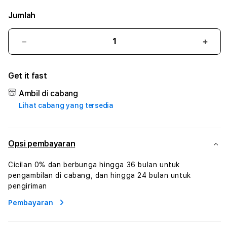
Jumlah
Kurangi
Tam
jumlah
juml
untuk
untu
Get it fast
NAGAEMAS99
NAG
#2
#2
Ambil di cabang
Catherine
Cath
Lihat cabang yang tersedia
Sophro
Soph
Layanan
Laya
Sophrologi
Soph
Dan
Dan
Opsi pembayaran
Konsultasi
Konsu
Kesejahteraan
Kese
Cicilan 0% dan berbunga hingga 36 bulan untuk
Profesional
Profe
pengambilan di cabang, dan hingga 24 bulan untuk
pengiriman
Pembayaran