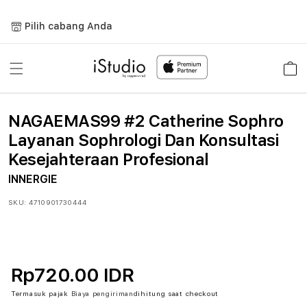
Lewati
ke
Pilih cabang Anda
konten
Keranja
NAGAEMAS99 #2 Catherine Sophro
Layanan Sophrologi Dan Konsultasi
Kesejahteraan Profesional
INNERGIE
SKU:
4710901730444
Rp720.00 IDR
Termasuk pajak
Biaya pengiriman
dihitung saat checkout