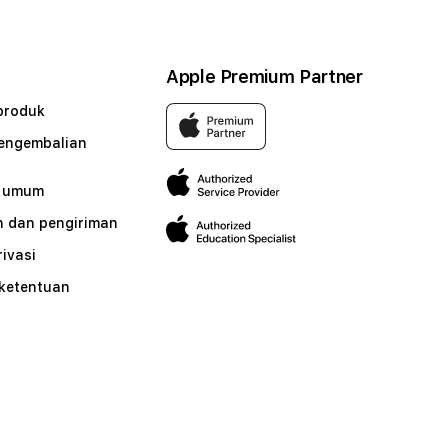
Apple Premium Partner
produk
pengembalian
n umum
 dan pengiriman
rivasi
 ketentuan
n