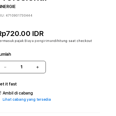
NNERGIE
KU:
4710901730444
Rp720.00 IDR
ermasuk pajak
Biaya pengiriman
dihitung saat checkout
umlah
Kurangi
Tambah
jumlah
jumlah
untuk
untuk
et it fast
MPO333BET
MPO333BET
#2
#2
Ambil di cabang
Catherine
Catherine
Lihat cabang yang tersedia
Sophro
Sophro
Layanan
Layanan
Sophrologi
Sophrologi