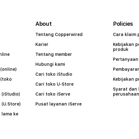
About
Policies
Tentang Copperwired
Cara klaim 
Karier
Kebijakan 
produk
nline
Tentang member
Pertanyaa
Hubungi kami
(online)
Pembayaran
Cari toko iStudio
 (toko
Kebijakan p
Cari toko U-Store
Syarat dan
 (iStudio)
Cari toko iServe
perusahaa
 (U.Store)
Pusat layanan iServe
 lama ke