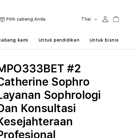
B
Masuk
Keranjang
Pilih cabang Anda
Thai
a
h
Cabang kami
Untuk pendidikan
Untuk bisnis
a
s
MPO333BET #2
a
Catherine Sophro
Layanan Sophrologi
Dan Konsultasi
Kesejahteraan
Profesional