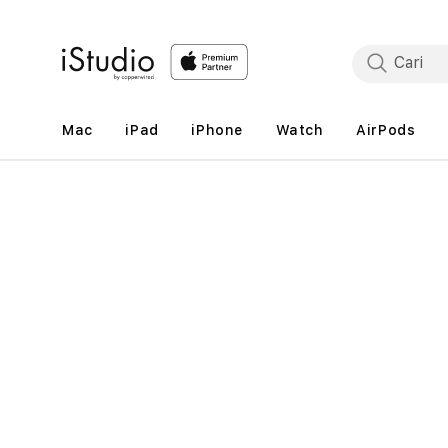
Lewati
ke
konten
Mac
iPad
iPhone
Watch
AirPods
Lewati
ke
informasi
produk