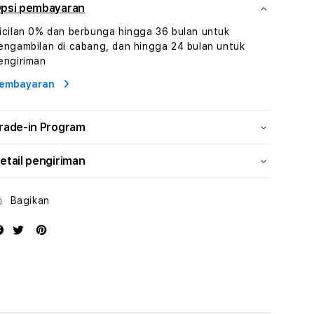
Dan
Dan
psi pembayaran
Konsultasi
Konsultasi
icilan 0% dan berbunga hingga 36 bulan untuk
Kesejahteraan
Kesejahteraan
engambilan di cabang, dan hingga 24 bulan untuk
Profesional
Profesional
engiriman
embayaran
rade-in Program
etail pengiriman
Bagikan