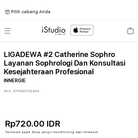
Lewati
ke
Pilih cabang Anda
konten
Keranja
LIGADEWA #2 Catherine Sophro
Layanan Sophrologi Dan Konsultasi
Kesejahteraan Profesional
INNERGIE
SKU:
4710901730444
Rp720.00 IDR
Termasuk pajak
Biaya pengiriman
dihitung saat checkout