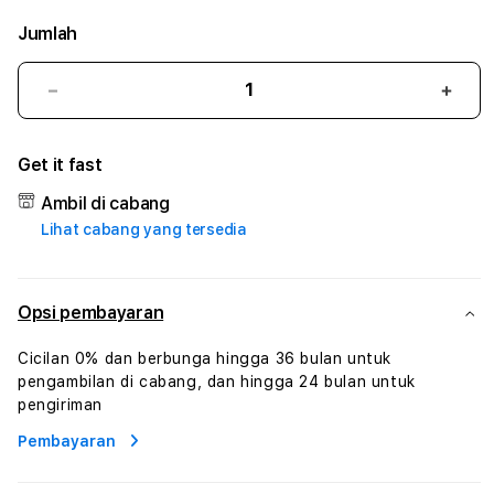
Jumlah
Kurangi
Tam
jumlah
juml
untuk
untu
Get it fast
LIGADEWA
LIG
#2
#2
Ambil di cabang
Catherine
Cath
Lihat cabang yang tersedia
Sophro
Soph
Layanan
Laya
Sophrologi
Soph
Dan
Dan
Opsi pembayaran
Konsultasi
Konsu
Kesejahteraan
Kese
Cicilan 0% dan berbunga hingga 36 bulan untuk
Profesional
Profe
pengambilan di cabang, dan hingga 24 bulan untuk
pengiriman
Pembayaran