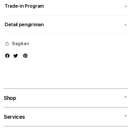
Trade-in Program
Detail pengiriman
Bagikan
Shop
Mac
Services
iPad