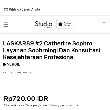
Lewati
ke
Pilih cabang Anda
konten
Keranja
LASKAR89 #2 Catherine Sophro
Layanan Sophrologi Dan Konsultasi
Kesejahteraan Profesional
INNERGIE
SKU:
4710901730444
Rp720.00 IDR
Termasuk pajak
Biaya pengiriman
dihitung saat checkout