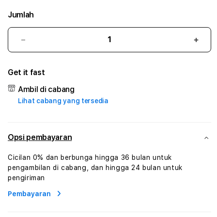
Jumlah
Kurangi
Tam
jumlah
juml
untuk
untu
Get it fast
LASKAR89
LAS
#2
#2
Ambil di cabang
Catherine
Cath
Lihat cabang yang tersedia
Sophro
Soph
Layanan
Laya
Sophrologi
Soph
Dan
Dan
Opsi pembayaran
Konsultasi
Konsu
Kesejahteraan
Kese
Cicilan 0% dan berbunga hingga 36 bulan untuk
Profesional
Profe
pengambilan di cabang, dan hingga 24 bulan untuk
pengiriman
Pembayaran