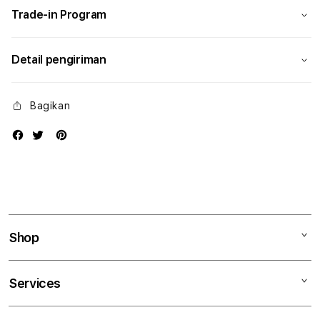
Trade-in Program
Detail pengiriman
Bagikan
Shop
Mac
Services
iPad