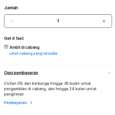
Jumlah
Kurangi
Tam
jumlah
juml
untuk
untu
Get it fast
KENDIBET
KEN
#2
#2
Ambil di cabang
Catherine
Cath
Lihat cabang yang tersedia
Sophro
Soph
Layanan
Laya
Sophrologi
Soph
Dan
Dan
Opsi pembayaran
Konsultasi
Konsu
Kesejahteraan
Kese
Cicilan 0% dan berbunga hingga 36 bulan untuk
Profesional
Profe
pengambilan di cabang, dan hingga 24 bulan untuk
pengiriman
Pembayaran