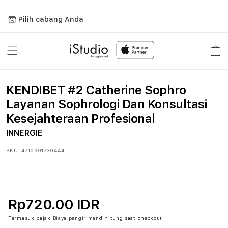
Lewati
ke
Pilih cabang Anda
konten
Keranja
KENDIBET #2 Catherine Sophro
Layanan Sophrologi Dan Konsultasi
Kesejahteraan Profesional
INNERGIE
SKU:
4710901730444
Rp720.00 IDR
Termasuk pajak
Biaya pengiriman
dihitung saat checkout