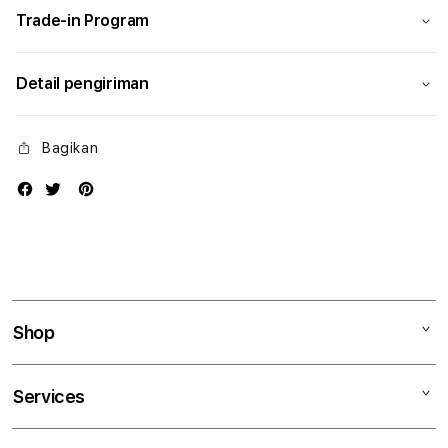
Trade-in Program
Detail pengiriman
Bagikan
Shop
Mac
Services
iPad