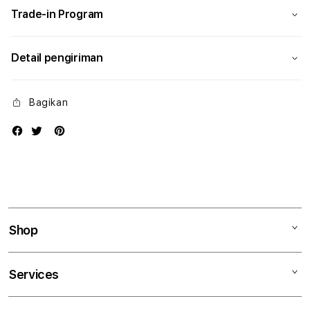
Trade-in Program
Detail pengiriman
Bagikan
Shop
Mac
Services
iPad