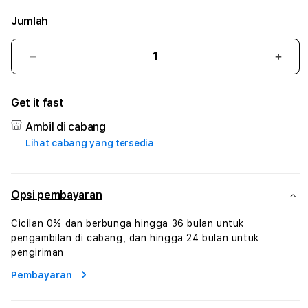
Jumlah
Kurangi
Tam
jumlah
juml
untuk
untu
Get it fast
JAYABOLA
JAY
#2
#2
Ambil di cabang
Catherine
Cath
Lihat cabang yang tersedia
Sophro
Soph
Layanan
Laya
Sophrologi
Soph
Dan
Dan
Opsi pembayaran
Konsultasi
Konsu
Kesejahteraan
Kese
Cicilan 0% dan berbunga hingga 36 bulan untuk
Profesional
Profe
pengambilan di cabang, dan hingga 24 bulan untuk
pengiriman
Pembayaran