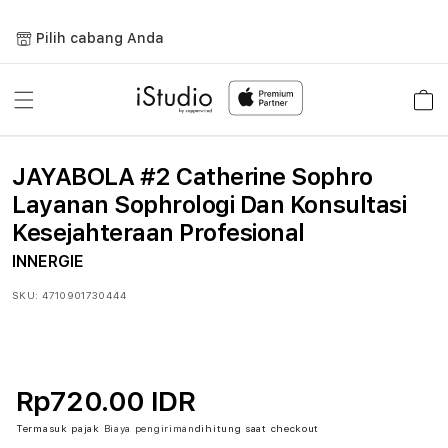
Lewati
ke
Pilih cabang Anda
konten
Keranja
JAYABOLA #2 Catherine Sophro
Layanan Sophrologi Dan Konsultasi
Kesejahteraan Profesional
INNERGIE
SKU:
4710901730444
Rp720.00 IDR
Termasuk pajak
Biaya pengiriman
dihitung saat checkout