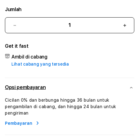
Jumlah
Kurangi
Tam
jumlah
juml
untuk
untu
Get it fast
INDRATOGEL
IND
#2
#2
Ambil di cabang
Catherine
Cath
Lihat cabang yang tersedia
Sophro
Soph
Layanan
Laya
Sophrologi
Soph
Dan
Dan
Opsi pembayaran
Konsultasi
Konsu
Kesejahteraan
Kese
Cicilan 0% dan berbunga hingga 36 bulan untuk
Profesional
Profe
pengambilan di cabang, dan hingga 24 bulan untuk
pengiriman
Pembayaran