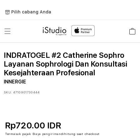
Lewati
ke
Pilih cabang Anda
konten
Keranja
INDRATOGEL #2 Catherine Sophro
Layanan Sophrologi Dan Konsultasi
Kesejahteraan Profesional
INNERGIE
SKU:
4710901730444
Rp720.00 IDR
Termasuk pajak
Biaya pengiriman
dihitung saat checkout