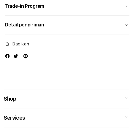
Trade-in Program
Detail pengiriman
Bagikan
Shop
Mac
Services
iPad