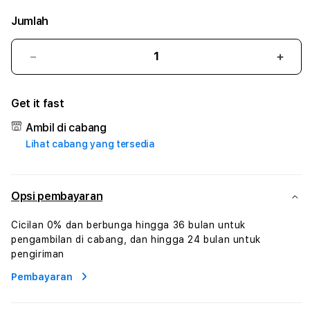
Jumlah
Kurangi
Tam
jumlah
juml
untuk
untu
Get it fast
GOPAY69
GOP
#2
#2
Ambil di cabang
Catherine
Cath
Lihat cabang yang tersedia
Sophro
Soph
Layanan
Laya
Sophrologi
Soph
Dan
Dan
Opsi pembayaran
Konsultasi
Konsu
Kesejahteraan
Kese
Cicilan 0% dan berbunga hingga 36 bulan untuk
Profesional
Profe
pengambilan di cabang, dan hingga 24 bulan untuk
pengiriman
Pembayaran