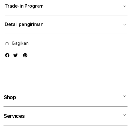
Trade-in Program
Detail pengiriman
Bagikan
Shop
Mac
Services
iPad