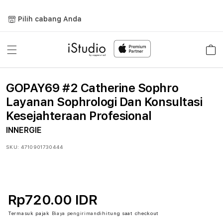
Lewati
ke
Pilih cabang Anda
konten
Keranja
GOPAY69 #2 Catherine Sophro
Layanan Sophrologi Dan Konsultasi
Kesejahteraan Profesional
INNERGIE
SKU:
4710901730444
Rp720.00 IDR
Termasuk pajak
Biaya pengiriman
dihitung saat checkout