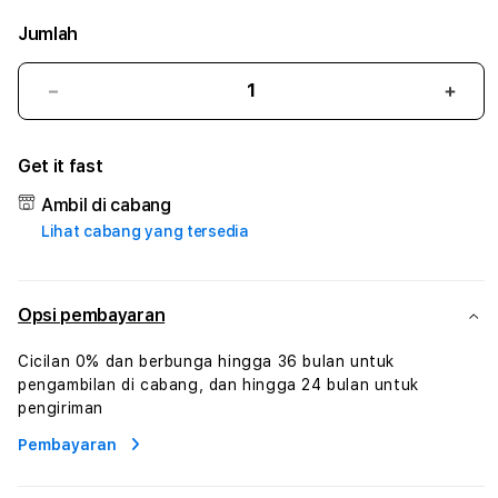
Jumlah
Kurangi
Tam
jumlah
juml
untuk
untu
Get it fast
DIVATOGEL
DIVA
#2
#2
Ambil di cabang
Catherine
Cath
Lihat cabang yang tersedia
Sophro
Soph
Layanan
Laya
Sophrologi
Soph
Dan
Dan
Opsi pembayaran
Konsultasi
Konsu
Kesejahteraan
Kese
Cicilan 0% dan berbunga hingga 36 bulan untuk
Profesional
Profe
pengambilan di cabang, dan hingga 24 bulan untuk
pengiriman
Pembayaran