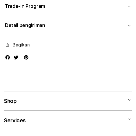
Trade-in Program
Detail pengiriman
Bagikan
Shop
Mac
Services
iPad