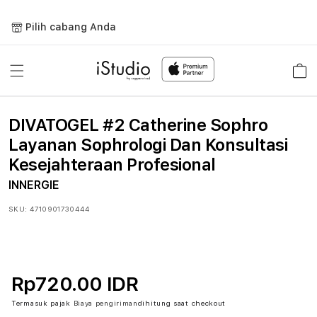
Lewati
ke
Pilih cabang Anda
konten
Keranja
DIVATOGEL #2 Catherine Sophro
Layanan Sophrologi Dan Konsultasi
Kesejahteraan Profesional
INNERGIE
SKU:
4710901730444
Rp720.00 IDR
Termasuk pajak
Biaya pengiriman
dihitung saat checkout