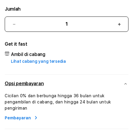
Jumlah
Kurangi
Tam
jumlah
juml
untuk
untu
Get it fast
DEWASLOT88
DEW
#2
#2
Ambil di cabang
Catherine
Cath
Lihat cabang yang tersedia
Sophro
Soph
Layanan
Laya
Sophrologi
Soph
Dan
Dan
Opsi pembayaran
Konsultasi
Konsu
Kesejahteraan
Kese
Cicilan 0% dan berbunga hingga 36 bulan untuk
Profesional
Profe
pengambilan di cabang, dan hingga 24 bulan untuk
pengiriman
Pembayaran