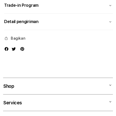
Trade-in Program
Detail pengiriman
Bagikan
Shop
Mac
Services
iPad