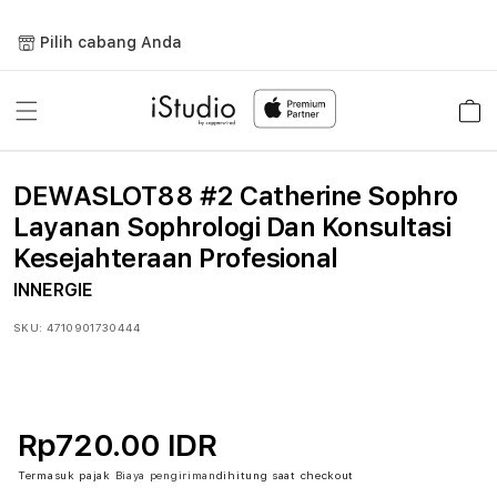
Lewati
ke
Pilih cabang Anda
konten
Keranja
DEWASLOT88 #2 Catherine Sophro
Layanan Sophrologi Dan Konsultasi
Kesejahteraan Profesional
INNERGIE
SKU:
4710901730444
Rp720.00 IDR
Termasuk pajak
Biaya pengiriman
dihitung saat checkout