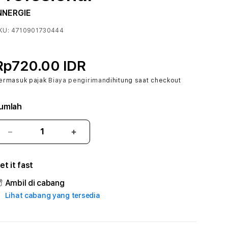
NNERGIE
KU:
4710901730444
Rp720.00 IDR
ermasuk pajak
Biaya pengiriman
dihitung saat checkout
umlah
Kurangi
Tambah
jumlah
jumlah
untuk
untuk
et it fast
CERI388
CERI388
#2
#2
Ambil di cabang
Catherine
Catherine
Lihat cabang yang tersedia
Sophro
Sophro
Layanan
Layanan
Sophrologi
Sophrologi