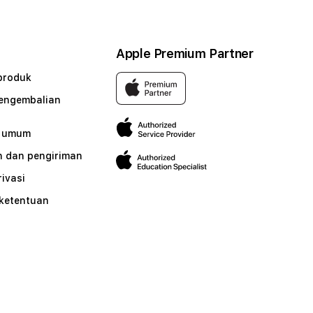
Apple Premium Partner
produk
pengembalian
n umum
 dan pengiriman
rivasi
 ketentuan
n