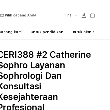
B
Masuk
Keranjang
Pilih cabang Anda
Thai
a
h
Cabang kami
Untuk pendidikan
Untuk bisnis
a
s
CERI388 #2 Catherine
a
Sophro Layanan
Sophrologi Dan
Konsultasi
Kesejahteraan
Profesional