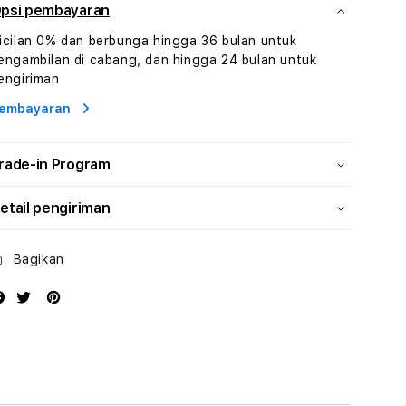
Dan
Dan
psi pembayaran
Konsultasi
Konsultasi
icilan 0% dan berbunga hingga 36 bulan untuk
Kesejahteraan
Kesejahteraan
engambilan di cabang, dan hingga 24 bulan untuk
Profesional
Profesional
engiriman
embayaran
rade-in Program
etail pengiriman
Bagikan