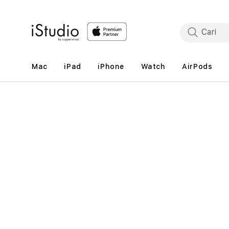
Lewati
ke
konten
Mac
iPad
iPhone
Watch
AirPods
Lewati
ke
informasi
produk