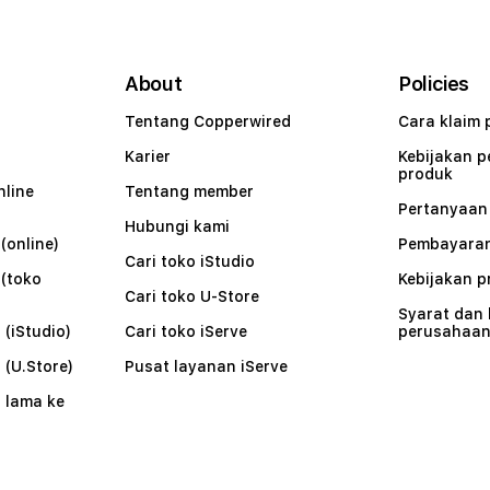
About
Policies
Tentang Copperwired
Cara klaim 
Karier
Kebijakan 
produk
nline
Tentang member
Pertanyaa
Hubungi kami
(online)
Pembayaran
Cari toko iStudio
 (toko
Kebijakan p
Cari toko U-Store
Syarat dan
 (iStudio)
Cari toko iServe
perusahaa
 (U.Store)
Pusat layanan iServe
 lama ke