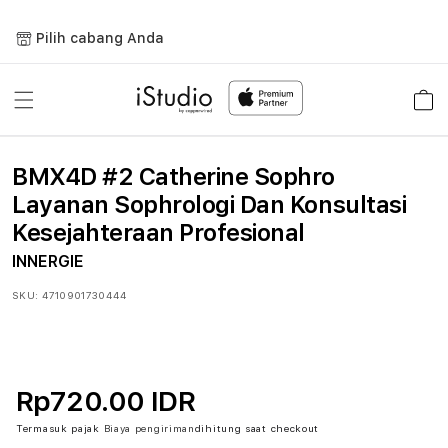
Lewati
ke
Pilih cabang Anda
konten
Keranja
BMX4D #2 Catherine Sophro
Layanan Sophrologi Dan Konsultasi
Kesejahteraan Profesional
INNERGIE
SKU:
4710901730444
Rp720.00 IDR
Termasuk pajak
Biaya pengiriman
dihitung saat checkout