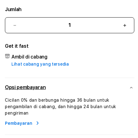
Jumlah
Kurangi
Tam
jumlah
juml
untuk
untu
Get it fast
BMX4D
BMX
#2
#2
Ambil di cabang
Catherine
Cath
Lihat cabang yang tersedia
Sophro
Soph
Layanan
Laya
Sophrologi
Soph
Dan
Dan
Opsi pembayaran
Konsultasi
Konsu
Kesejahteraan
Kese
Cicilan 0% dan berbunga hingga 36 bulan untuk
Profesional
Profe
pengambilan di cabang, dan hingga 24 bulan untuk
pengiriman
Pembayaran