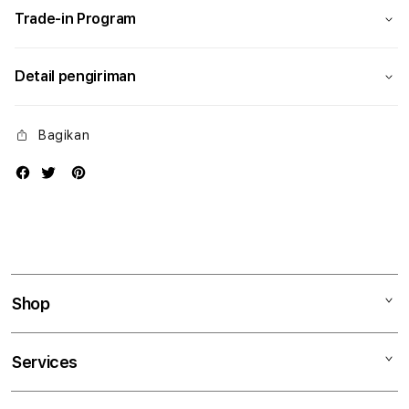
Trade-in Program
Detail pengiriman
Bagikan
Shop
Mac
Services
iPad