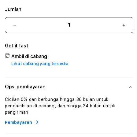
Jumlah
Kurangi
Tam
jumlah
juml
untuk
untu
Get it fast
BENTENG777
BEN
#2
#2
Ambil di cabang
Catherine
Cath
Lihat cabang yang tersedia
Sophro
Soph
Layanan
Laya
Sophrologi
Soph
Dan
Dan
Opsi pembayaran
Konsultasi
Konsu
Kesejahteraan
Kese
Cicilan 0% dan berbunga hingga 36 bulan untuk
Profesional
Profe
pengambilan di cabang, dan hingga 24 bulan untuk
pengiriman
Pembayaran