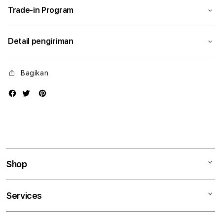
Trade-in Program
Detail pengiriman
Bagikan
Shop
Mac
Services
iPad