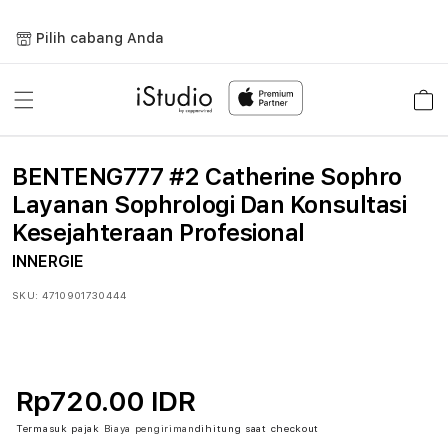
Lewati
ke
Pilih cabang Anda
konten
Keranja
BENTENG777 #2 Catherine Sophro
Layanan Sophrologi Dan Konsultasi
Kesejahteraan Profesional
INNERGIE
SKU:
4710901730444
Rp720.00 IDR
Termasuk pajak
Biaya pengiriman
dihitung saat checkout