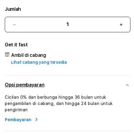
Jumlah
Kurangi
Tam
jumlah
juml
untuk
untu
Get it fast
BBO303
BBO
#2
#2
Ambil di cabang
Catherine
Cath
Lihat cabang yang tersedia
Sophro
Soph
Layanan
Laya
Sophrologi
Soph
Dan
Dan
Opsi pembayaran
Konsultasi
Konsu
Kesejahteraan
Kese
Cicilan 0% dan berbunga hingga 36 bulan untuk
Profesional
Profe
pengambilan di cabang, dan hingga 24 bulan untuk
pengiriman
Pembayaran