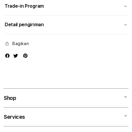
Trade-in Program
Detail pengiriman
Bagikan
Shop
Mac
Services
iPad