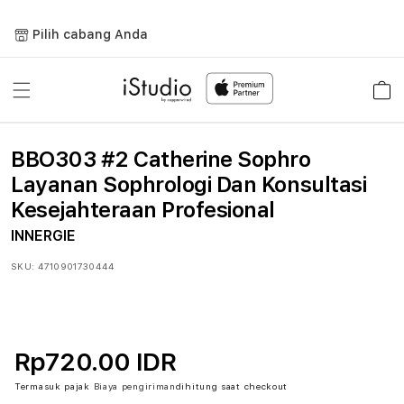
Lewati
ke
Pilih cabang Anda
konten
Keranja
BBO303 #2 Catherine Sophro
Layanan Sophrologi Dan Konsultasi
Kesejahteraan Profesional
INNERGIE
SKU:
4710901730444
Rp720.00 IDR
Termasuk pajak
Biaya pengiriman
dihitung saat checkout