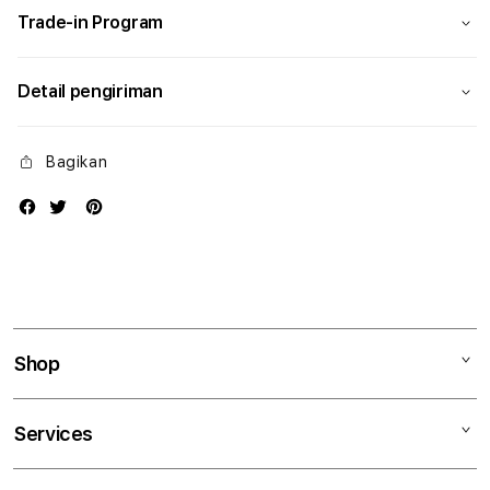
Trade-in Program
Detail pengiriman
Bagikan
Shop
Mac
Services
iPad