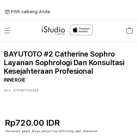
Lewati
ke
Pilih cabang Anda
konten
Keranja
BAYUTOTO #2 Catherine Sophro
Layanan Sophrologi Dan Konsultasi
Kesejahteraan Profesional
INNERGIE
SKU:
4710901730444
Rp720.00 IDR
Termasuk pajak
Biaya pengiriman
dihitung saat checkout