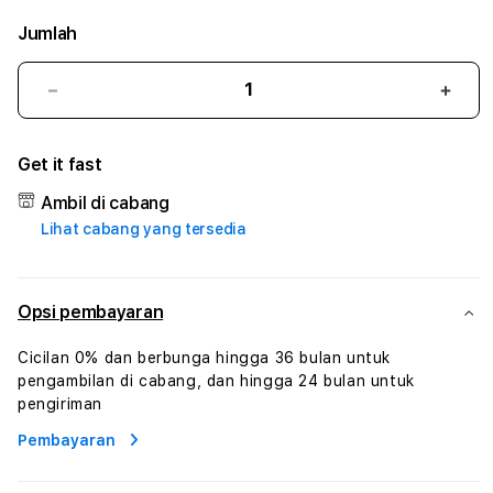
Jumlah
Kurangi
Tam
jumlah
juml
untuk
untu
Get it fast
BAYUTOTO
BAY
#2
#2
Ambil di cabang
Catherine
Cath
Lihat cabang yang tersedia
Sophro
Soph
Layanan
Laya
Sophrologi
Soph
Dan
Dan
Opsi pembayaran
Konsultasi
Konsu
Kesejahteraan
Kese
Cicilan 0% dan berbunga hingga 36 bulan untuk
Profesional
Profe
pengambilan di cabang, dan hingga 24 bulan untuk
pengiriman
Pembayaran