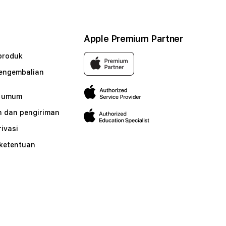
Apple Premium Partner
produk
pengembalian
n umum
 dan pengiriman
rivasi
 ketentuan
n