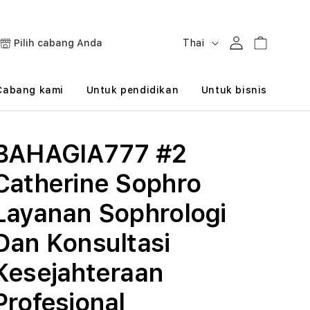
B
Masuk
Keranjang
Pilih cabang Anda
Thai
a
h
Cabang kami
Untuk pendidikan
Untuk bisnis
a
s
BAHAGIA777 #2
a
Catherine Sophro
Layanan Sophrologi
Dan Konsultasi
Kesejahteraan
Profesional