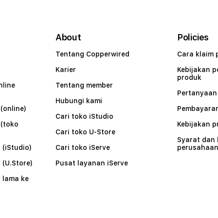
About
Policies
Tentang Copperwired
Cara klaim 
Karier
Kebijakan 
produk
nline
Tentang member
Pertanyaa
Hubungi kami
(online)
Pembayaran
Cari toko iStudio
 (toko
Kebijakan p
Cari toko U-Store
Syarat dan
 (iStudio)
Cari toko iServe
perusahaa
 (U.Store)
Pusat layanan iServe
 lama ke