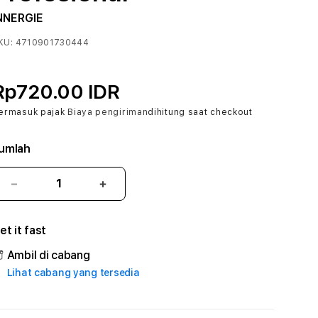
NNERGIE
KU:
4710901730444
Rp720.00 IDR
ermasuk pajak
Biaya pengiriman
dihitung saat checkout
umlah
Kurangi
Tambah
jumlah
jumlah
untuk
untuk
et it fast
BAHAGIA777
BAHAGIA777
#2
#2
Ambil di cabang
Catherine
Catherine
Lihat cabang yang tersedia
Sophro
Sophro
Layanan
Layanan
Sophrologi
Sophrologi