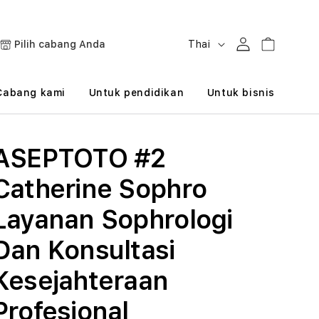
B
Masuk
Keranjang
Pilih cabang Anda
Thai
a
h
Cabang kami
Untuk pendidikan
Untuk bisnis
a
s
ASEPTOTO #2
a
Catherine Sophro
Layanan Sophrologi
Dan Konsultasi
Kesejahteraan
Profesional