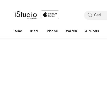
Lewati
ke
konten
Mac
iPad
iPhone
Watch
AirPods
Lewati
ke
informasi
produk