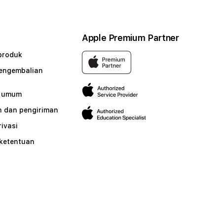
Apple Premium Partner
produk
pengembalian
n umum
 dan pengiriman
rivasi
 ketentuan
n