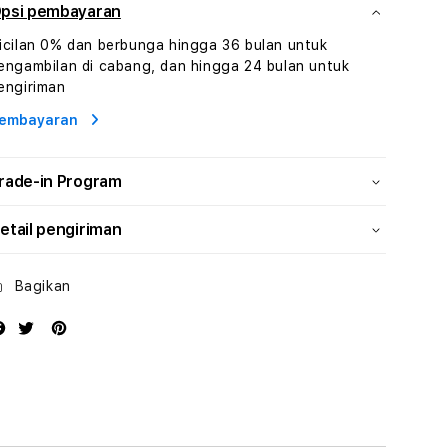
Dan
Dan
psi pembayaran
Konsultasi
Konsultasi
icilan 0% dan berbunga hingga 36 bulan untuk
Kesejahteraan
Kesejahteraan
engambilan di cabang, dan hingga 24 bulan untuk
Profesional
Profesional
engiriman
embayaran
rade-in Program
etail pengiriman
Bagikan