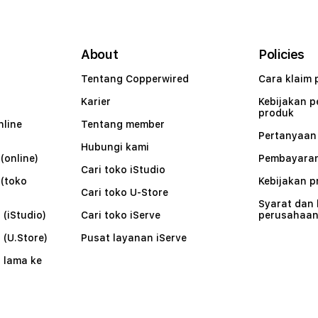
About
Policies
Tentang Copperwired
Cara klaim 
Karier
Kebijakan 
produk
nline
Tentang member
Pertanyaa
Hubungi kami
(online)
Pembayaran
Cari toko iStudio
 (toko
Kebijakan p
Cari toko U-Store
Syarat dan
 (iStudio)
Cari toko iServe
perusahaa
 (U.Store)
Pusat layanan iServe
 lama ke