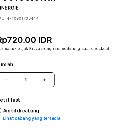
NNERGIE
KU:
4710901730444
Rp720.00 IDR
ermasuk pajak
Biaya pengiriman
dihitung saat checkout
umlah
Kurangi
Tambah
jumlah
jumlah
untuk
untuk
et it fast
ASEPTOTO
ASEPTOTO
#2
#2
Ambil di cabang
Catherine
Catherine
Lihat cabang yang tersedia
Sophro
Sophro
Layanan
Layanan
Sophrologi
Sophrologi