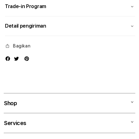
Trade-in Program
Detail pengiriman
Bagikan
Shop
Mac
Services
iPad