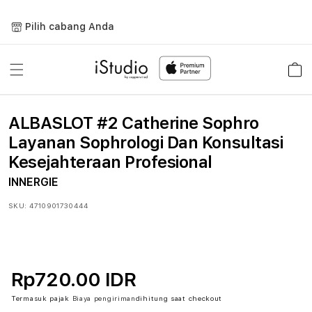
Lewati
ke
Pilih cabang Anda
konten
Keranja
ALBASLOT #2 Catherine Sophro
Layanan Sophrologi Dan Konsultasi
Kesejahteraan Profesional
INNERGIE
SKU:
4710901730444
Rp720.00 IDR
Termasuk pajak
Biaya pengiriman
dihitung saat checkout