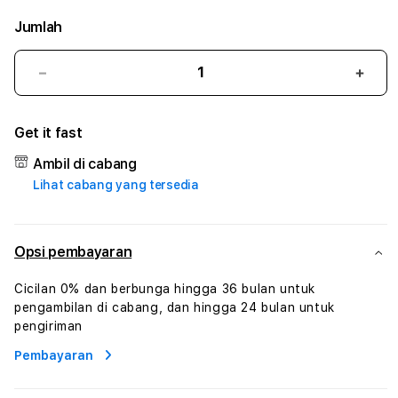
Jumlah
Kurangi
Tam
jumlah
juml
untuk
untu
Get it fast
ALBASLOT
ALB
#2
#2
Ambil di cabang
Catherine
Cath
Lihat cabang yang tersedia
Sophro
Soph
Layanan
Laya
Sophrologi
Soph
Dan
Dan
Opsi pembayaran
Konsultasi
Konsu
Kesejahteraan
Kese
Cicilan 0% dan berbunga hingga 36 bulan untuk
Profesional
Profe
pengambilan di cabang, dan hingga 24 bulan untuk
pengiriman
Pembayaran