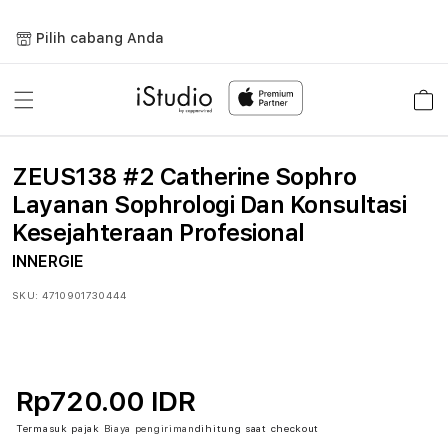
Lewati
ke
Pilih cabang Anda
konten
Keranja
ZEUS138 #2 Catherine Sophro
Layanan Sophrologi Dan Konsultasi
Kesejahteraan Profesional
INNERGIE
SKU:
4710901730444
Rp720.00 IDR
Termasuk pajak
Biaya pengiriman
dihitung saat checkout