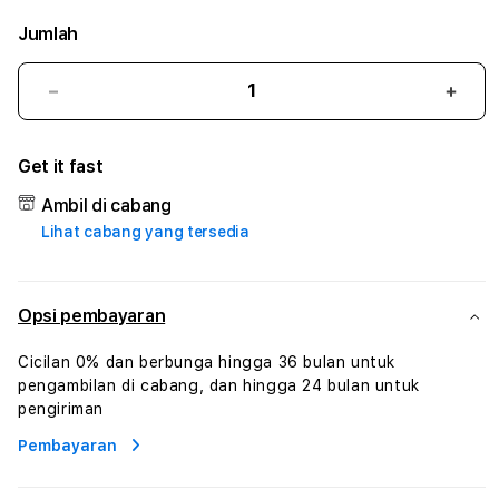
Jumlah
Kurangi
Tam
jumlah
juml
untuk
untu
Get it fast
ZEUS138
ZEUS
#2
#2
Ambil di cabang
Catherine
Cath
Lihat cabang yang tersedia
Sophro
Soph
Layanan
Laya
Sophrologi
Soph
Dan
Dan
Opsi pembayaran
Konsultasi
Konsu
Kesejahteraan
Kese
Cicilan 0% dan berbunga hingga 36 bulan untuk
Profesional
Profe
pengambilan di cabang, dan hingga 24 bulan untuk
pengiriman
Pembayaran