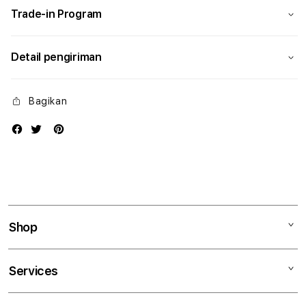
Trade-in Program
Detail pengiriman
Bagikan
Shop
Mac
Services
iPad