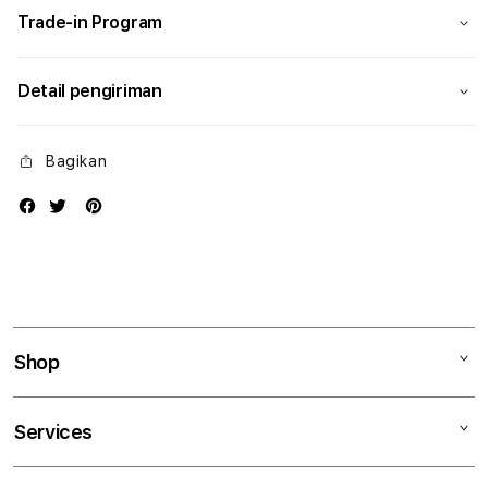
Trade-in Program
Detail pengiriman
Bagikan
Shop
Mac
Services
iPad