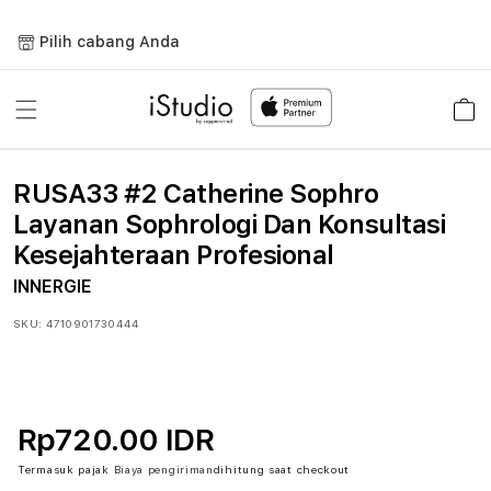
Lewati
ke
Pilih cabang Anda
konten
Keranja
RUSA33 #2 Catherine Sophro
Layanan Sophrologi Dan Konsultasi
Kesejahteraan Profesional
INNERGIE
SKU:
4710901730444
Rp720.00 IDR
Termasuk pajak
Biaya pengiriman
dihitung saat checkout