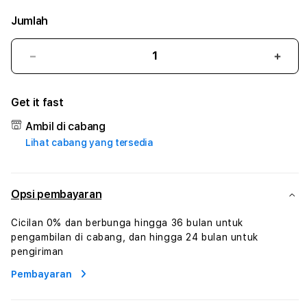
Jumlah
Kurangi
Tam
jumlah
juml
untuk
untu
Get it fast
RUSA33
RUS
#2
#2
Ambil di cabang
Catherine
Cath
Lihat cabang yang tersedia
Sophro
Soph
Layanan
Laya
Sophrologi
Soph
Dan
Dan
Opsi pembayaran
Konsultasi
Konsu
Kesejahteraan
Kese
Cicilan 0% dan berbunga hingga 36 bulan untuk
Profesional
Profe
pengambilan di cabang, dan hingga 24 bulan untuk
pengiriman
Pembayaran