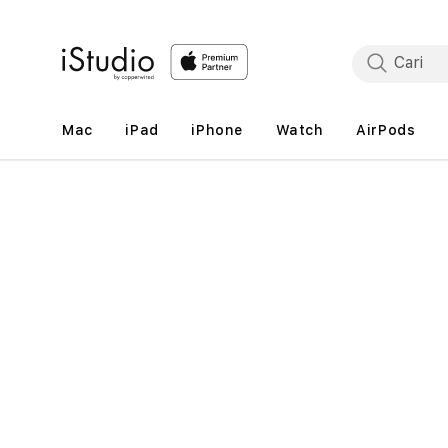
Lewati
ke
konten
Mac
iPad
iPhone
Watch
AirPods
Lewati
ke
informasi
produk