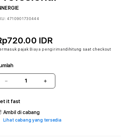
NNERGIE
KU:
4710901730444
Rp720.00 IDR
ermasuk pajak
Biaya pengiriman
dihitung saat checkout
umlah
Kurangi
Tambah
jumlah
jumlah
untuk
untuk
et it fast
MUARA777
MUARA777
#2
#2
Ambil di cabang
Catherine
Catherine
Lihat cabang yang tersedia
Sophro
Sophro
Layanan
Layanan
Sophrologi
Sophrologi