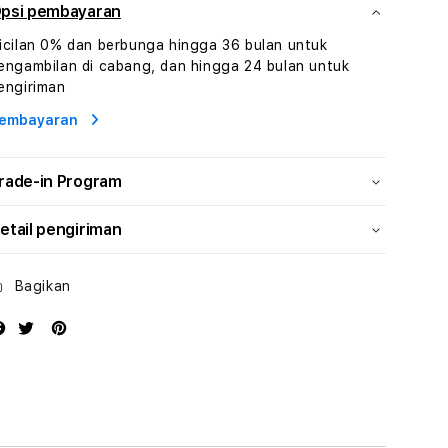
Dan
Dan
psi pembayaran
Konsultasi
Konsultasi
icilan 0% dan berbunga hingga 36 bulan untuk
Kesejahteraan
Kesejahteraan
engambilan di cabang, dan hingga 24 bulan untuk
Profesional
Profesional
engiriman
embayaran
rade-in Program
etail pengiriman
Bagikan