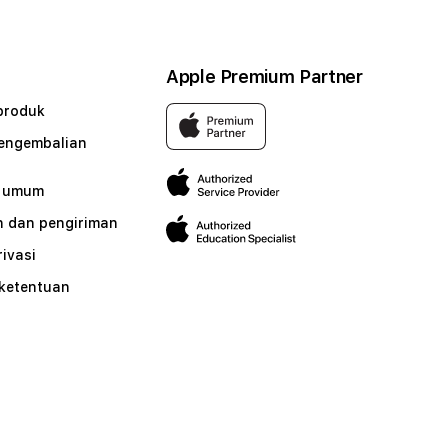
Apple Premium Partner
produk
pengembalian
n umum
 dan pengiriman
rivasi
 ketentuan
n