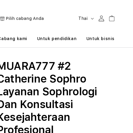
B
Masuk
Keranjang
Pilih cabang Anda
Thai
a
h
Cabang kami
Untuk pendidikan
Untuk bisnis
a
s
MUARA777 #2
a
Catherine Sophro
Layanan Sophrologi
Dan Konsultasi
Kesejahteraan
Profesional