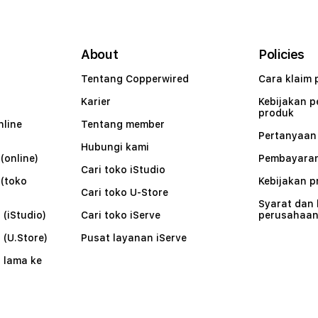
About
Policies
Tentang Copperwired
Cara klaim 
Karier
Kebijakan 
produk
nline
Tentang member
Pertanyaa
Hubungi kami
(online)
Pembayaran
Cari toko iStudio
 (toko
Kebijakan p
Cari toko U-Store
Syarat dan
 (iStudio)
Cari toko iServe
perusahaa
 (U.Store)
Pusat layanan iServe
 lama ke