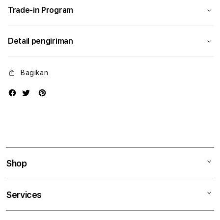
Trade-in Program
Detail pengiriman
Bagikan
Shop
Mac
Services
iPad