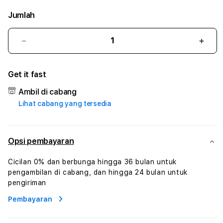
Jumlah
Kurangi
Tam
jumlah
juml
untuk
untu
Get it fast
LEDAK388
LED
#2
#2
Ambil di cabang
Catherine
Cath
Lihat cabang yang tersedia
Sophro
Soph
Layanan
Laya
Sophrologi
Soph
Dan
Dan
Opsi pembayaran
Konsultasi
Konsu
Kesejahteraan
Kese
Cicilan 0% dan berbunga hingga 36 bulan untuk
Profesional
Profe
pengambilan di cabang, dan hingga 24 bulan untuk
pengiriman
Pembayaran