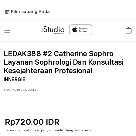
Lewati
ke
Pilih cabang Anda
konten
Keranja
LEDAK388 #2 Catherine Sophro
Layanan Sophrologi Dan Konsultasi
Kesejahteraan Profesional
INNERGIE
SKU:
4710901730444
Rp720.00 IDR
Termasuk pajak
Biaya pengiriman
dihitung saat checkout