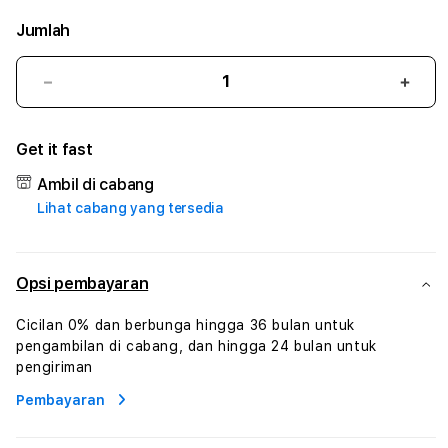
Jumlah
Kurangi
Tam
jumlah
juml
untuk
untu
Get it fast
KUMONTOTO
KUM
#2
#2
Ambil di cabang
Catherine
Cath
Lihat cabang yang tersedia
Sophro
Soph
Layanan
Laya
Sophrologi
Soph
Dan
Dan
Opsi pembayaran
Konsultasi
Konsu
Kesejahteraan
Kese
Cicilan 0% dan berbunga hingga 36 bulan untuk
Profesional
Profe
pengambilan di cabang, dan hingga 24 bulan untuk
pengiriman
Pembayaran