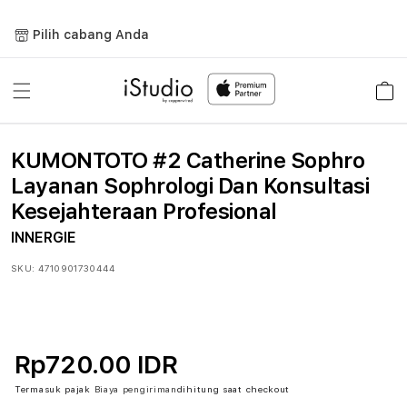
Lewati
ke
Pilih cabang Anda
konten
Keranja
KUMONTOTO #2 Catherine Sophro
Layanan Sophrologi Dan Konsultasi
Kesejahteraan Profesional
INNERGIE
SKU:
4710901730444
Rp720.00 IDR
Termasuk pajak
Biaya pengiriman
dihitung saat checkout