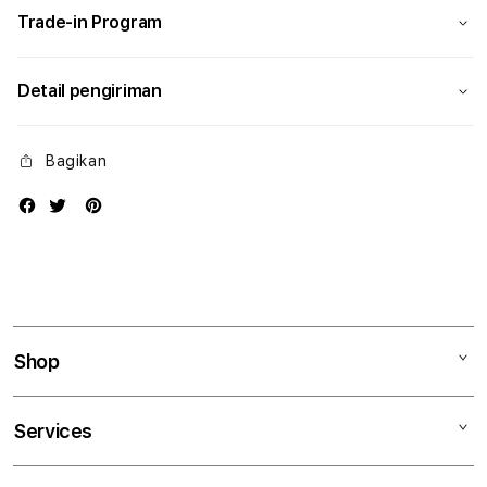
Trade-in Program
Detail pengiriman
Bagikan
Shop
Mac
Services
iPad