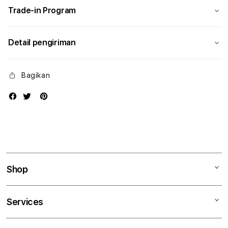
Trade-in Program
Detail pengiriman
Bagikan
Shop
Mac
Services
iPad