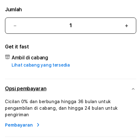
Jumlah
Kurangi
Tam
jumlah
juml
untuk
untu
Get it fast
ARUSHOKI
ARU
#2
#2
Ambil di cabang
Catherine
Cath
Lihat cabang yang tersedia
Sophro
Soph
Layanan
Laya
Sophrologi
Soph
Dan
Dan
Opsi pembayaran
Konsultasi
Konsu
Kesejahteraan
Kese
Cicilan 0% dan berbunga hingga 36 bulan untuk
Profesional
Profe
pengambilan di cabang, dan hingga 24 bulan untuk
pengiriman
Pembayaran