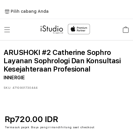
Lewati
ke
Pilih cabang Anda
konten
Keranja
ARUSHOKI #2 Catherine Sophro
Layanan Sophrologi Dan Konsultasi
Kesejahteraan Profesional
INNERGIE
SKU:
4710901730444
Rp720.00 IDR
Termasuk pajak
Biaya pengiriman
dihitung saat checkout