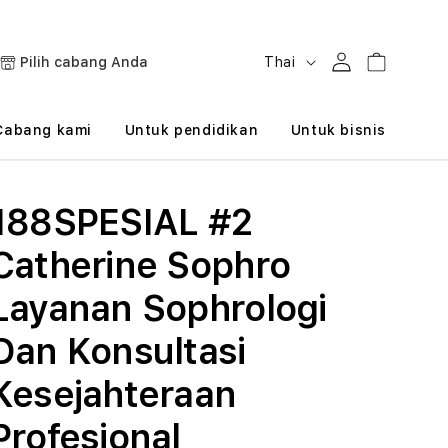
B
Masuk
Keranjang
Pilih cabang Anda
Thai
a
h
Cabang kami
Untuk pendidikan
Untuk bisnis
a
s
188SPESIAL #2
a
Catherine Sophro
Layanan Sophrologi
Dan Konsultasi
Kesejahteraan
Profesional