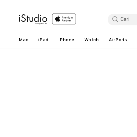
Lewati
ke
konten
Mac
iPad
iPhone
Watch
AirPods
Lewati
ke
informasi
produk