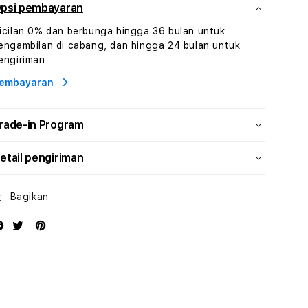
Dan
Dan
psi pembayaran
Konsultasi
Konsultasi
icilan 0% dan berbunga hingga 36 bulan untuk
Kesejahteraan
Kesejahteraan
engambilan di cabang, dan hingga 24 bulan untuk
Profesional
Profesional
engiriman
embayaran
rade-in Program
etail pengiriman
Bagikan