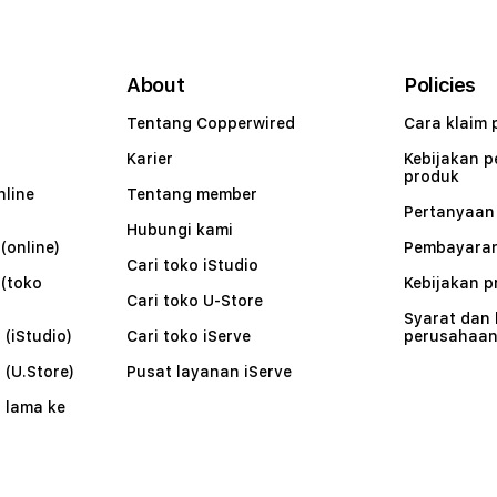
About
Policies
Tentang Copperwired
Cara klaim 
Karier
Kebijakan 
produk
nline
Tentang member
Pertanyaa
Hubungi kami
(online)
Pembayaran
Cari toko iStudio
 (toko
Kebijakan p
Cari toko U-Store
Syarat dan
 (iStudio)
Cari toko iServe
perusahaa
 (U.Store)
Pusat layanan iServe
 lama ke