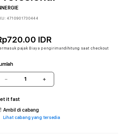
NNERGIE
KU:
4710901730444
Rp720.00 IDR
ermasuk pajak
Biaya pengiriman
dihitung saat checkout
umlah
Kurangi
Tambah
jumlah
jumlah
untuk
untuk
et it fast
188SPESIAL
188SPESIAL
#2
#2
Ambil di cabang
Catherine
Catherine
Lihat cabang yang tersedia
Sophro
Sophro
Layanan
Layanan
Sophrologi
Sophrologi