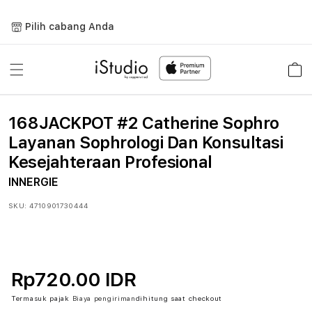
Lewati
ke
Pilih cabang Anda
konten
Keranja
168JACKPOT #2 Catherine Sophro
Layanan Sophrologi Dan Konsultasi
Kesejahteraan Profesional
INNERGIE
SKU:
4710901730444
Rp720.00 IDR
Termasuk pajak
Biaya pengiriman
dihitung saat checkout