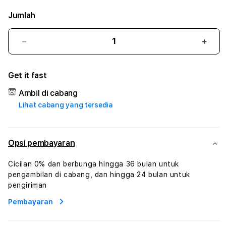
Jumlah
Kurangi
Tam
jumlah
juml
untuk
untu
Get it fast
168JACKPOT
168
#2
#2
Ambil di cabang
Catherine
Cath
Lihat cabang yang tersedia
Sophro
Soph
Layanan
Laya
Sophrologi
Soph
Dan
Dan
Opsi pembayaran
Konsultasi
Konsu
Kesejahteraan
Kese
Cicilan 0% dan berbunga hingga 36 bulan untuk
Profesional
Profe
pengambilan di cabang, dan hingga 24 bulan untuk
pengiriman
Pembayaran