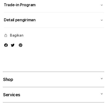
Trade-in Program
Detail pengiriman
Bagikan
Shop
Mac
Services
iPad