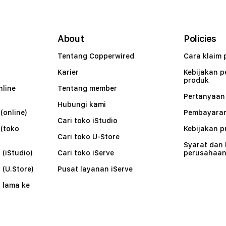
About
Policies
Tentang Copperwired
Cara klaim 
Karier
Kebijakan 
produk
nline
Tentang member
Pertanyaa
Hubungi kami
(online)
Pembayaran
Cari toko iStudio
 (toko
Kebijakan p
Cari toko U-Store
Syarat dan
 (iStudio)
Cari toko iServe
perusahaa
 (U.Store)
Pusat layanan iServe
 lama ke