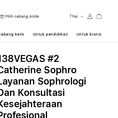
B
Masuk
Keranjang
Pilih cabang Anda
Thai
a
h
Cabang kami
Untuk pendidikan
Untuk bisnis
a
s
138VEGAS #2
a
Catherine Sophro
Layanan Sophrologi
Dan Konsultasi
Kesejahteraan
Profesional