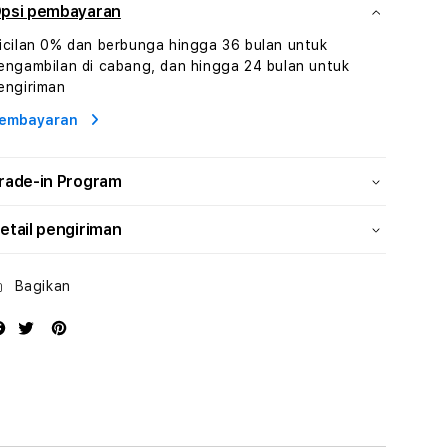
Dan
Dan
psi pembayaran
Konsultasi
Konsultasi
icilan 0% dan berbunga hingga 36 bulan untuk
Kesejahteraan
Kesejahteraan
engambilan di cabang, dan hingga 24 bulan untuk
Profesional
Profesional
engiriman
embayaran
rade-in Program
etail pengiriman
Bagikan