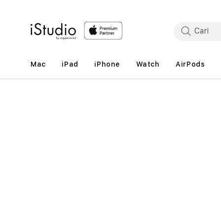
Lewati
ke
konten
Mac
iPad
iPhone
Watch
AirPods
Lewati
ke
informasi
produk