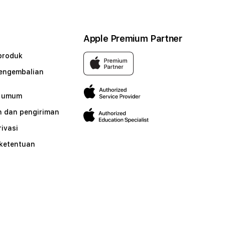
Apple Premium Partner
produk
pengembalian
n umum
 dan pengiriman
rivasi
 ketentuan
n