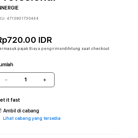
NNERGIE
KU:
4710901730444
Rp720.00 IDR
ermasuk pajak
Biaya pengiriman
dihitung saat checkout
umlah
Kurangi
Tambah
jumlah
jumlah
untuk
untuk
et it fast
138VEGAS
138VEGAS
#2
#2
Ambil di cabang
Catherine
Catherine
Lihat cabang yang tersedia
Sophro
Sophro
Layanan
Layanan
Sophrologi
Sophrologi