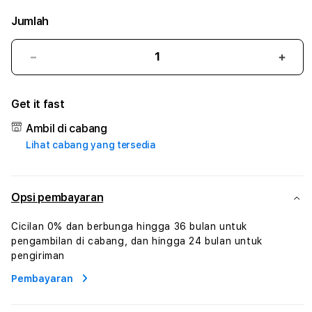
Jumlah
Kurangi
Tam
jumlah
juml
untuk
untu
Get it fast
12SHIO4
12SH
#2
#2
Ambil di cabang
Catherine
Cath
Lihat cabang yang tersedia
Sophro
Soph
Layanan
Laya
Sophrologi
Soph
Dan
Dan
Opsi pembayaran
Konsultasi
Konsu
Kesejahteraan
Kese
Cicilan 0% dan berbunga hingga 36 bulan untuk
Profesional
Profe
pengambilan di cabang, dan hingga 24 bulan untuk
pengiriman
Pembayaran