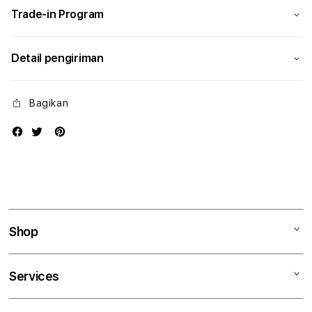
Trade-in Program
Detail pengiriman
Bagikan
Shop
Mac
Services
iPad