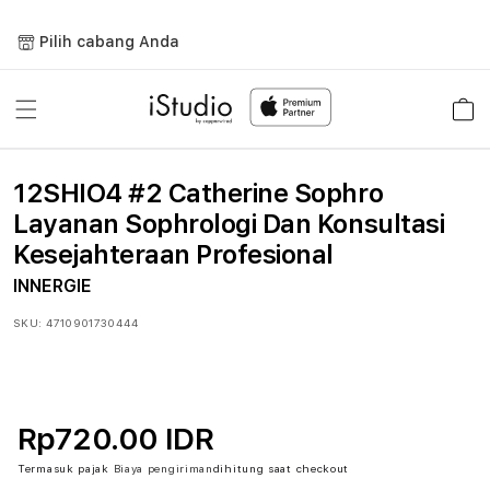
Lewati
ke
Pilih cabang Anda
konten
Keranja
12SHIO4 #2 Catherine Sophro
Layanan Sophrologi Dan Konsultasi
Kesejahteraan Profesional
INNERGIE
SKU:
4710901730444
Rp720.00 IDR
Termasuk pajak
Biaya pengiriman
dihitung saat checkout