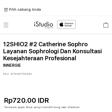
Lewati
ke
Pilih cabang Anda
konten
Keranja
12SHIO2 #2 Catherine Sophro
Layanan Sophrologi Dan Konsultasi
Kesejahteraan Profesional
INNERGIE
SKU:
4710901730444
Rp720.00 IDR
Termasuk pajak
Biaya pengiriman
dihitung saat checkout