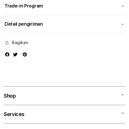
Trade-in Program
Detail pengiriman
Bagikan
Shop
Mac
Services
iPad