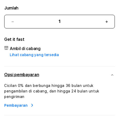
Jumlah
Kurangi
Tam
jumlah
juml
untuk
untu
Get it fast
12SHIO2
12SH
#2
#2
Ambil di cabang
Catherine
Cath
Lihat cabang yang tersedia
Sophro
Soph
Layanan
Laya
Sophrologi
Soph
Dan
Dan
Opsi pembayaran
Konsultasi
Konsu
Kesejahteraan
Kese
Cicilan 0% dan berbunga hingga 36 bulan untuk
Profesional
Profe
pengambilan di cabang, dan hingga 24 bulan untuk
pengiriman
Pembayaran