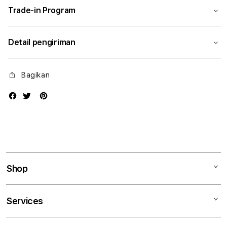
Trade-in Program
Detail pengiriman
Bagikan
Shop
Mac
Services
iPad