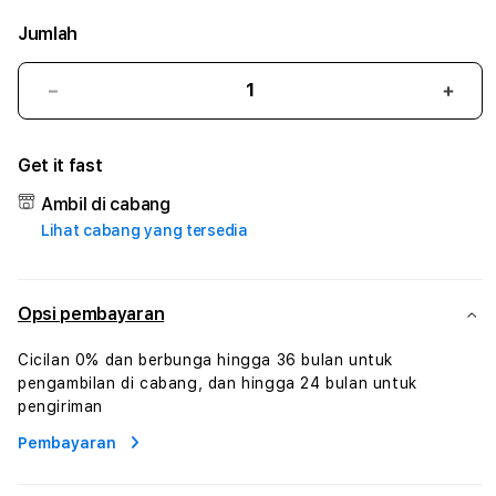
Jumlah
Kurangi
Tam
jumlah
juml
untuk
untu
Get it fast
121GACOR
121
#2
#2
Ambil di cabang
Catherine
Cath
Lihat cabang yang tersedia
Sophro
Soph
Layanan
Laya
Sophrologi
Soph
Dan
Dan
Opsi pembayaran
Konsultasi
Konsu
Kesejahteraan
Kese
Cicilan 0% dan berbunga hingga 36 bulan untuk
Profesional
Profe
pengambilan di cabang, dan hingga 24 bulan untuk
pengiriman
Pembayaran