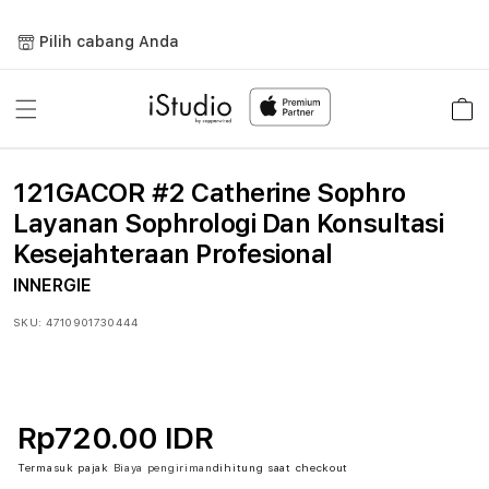
Lewati
ke
Pilih cabang Anda
konten
Keranja
121GACOR #2 Catherine Sophro
Layanan Sophrologi Dan Konsultasi
Kesejahteraan Profesional
INNERGIE
SKU:
4710901730444
Rp720.00 IDR
Termasuk pajak
Biaya pengiriman
dihitung saat checkout