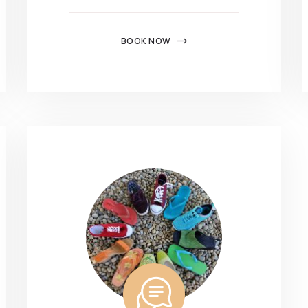
fonctionne au
mieux lors de
BOOK NOW
votre visite. Si
vous refusez
ces cookies,
certaines
fonctionnalités
disparaîtront
du site.
Marketing
En partageant
vos intérêts et
votre
comportement
lorsque vous
visitez notre
site, vous
augmentez