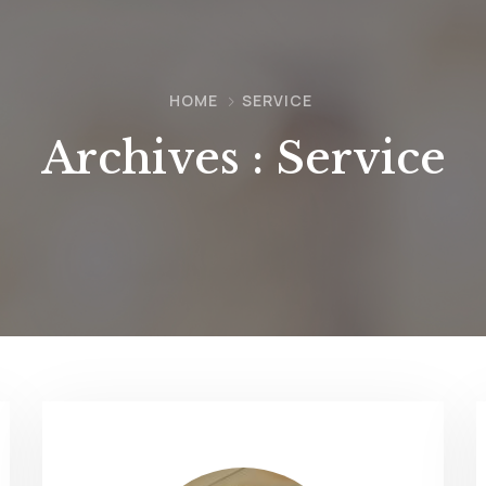
HOME
SERVICE
Archives :
Service
Nécéssaire
Ces cookies ne
sont pas
facultatifs. Ils
sont
nécessaires au
fonctionnement