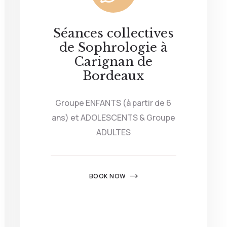
les chances
de voir du
contenu et
Séances collectives
des offres
de Sophrologie à
personnalisés.
Carignan de
Bordeaux
Groupe ENFANTS (à partir de 6
ans) et ADOLESCENTS & Groupe
ADULTES
BOOK NOW