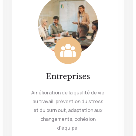
du site Web.
Statistiques
Afin que nous
puissions
améliorer la
fonctionnalité
et la
structure du
site Web, en
Entreprises
fonction de la
manière dont
Amélioration de la qualité de vie
le site Web
est utilisé.
au travail, prévention du stress
et du burn out, adaptation aux
changements, cohésion
Expérience
d’équipe.
Afin que notre
site Web