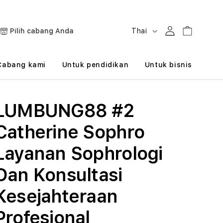
B
Masuk
Keranjang
Pilih cabang Anda
Thai
a
h
Cabang kami
Untuk pendidikan
Untuk bisnis
a
s
LUMBUNG88 #2
a
Catherine Sophro
Layanan Sophrologi
Dan Konsultasi
Kesejahteraan
Profesional