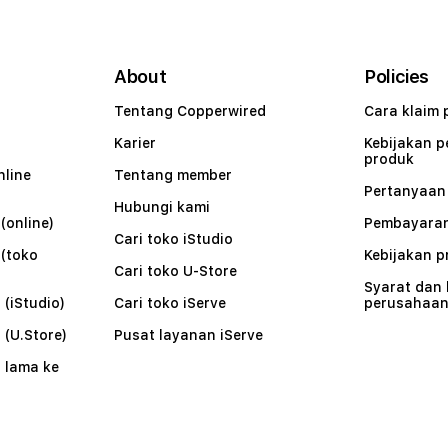
About
Policies
Tentang Copperwired
Cara klaim 
Karier
Kebijakan 
produk
nline
Tentang member
Pertanyaa
Hubungi kami
(online)
Pembayaran
Cari toko iStudio
 (toko
Kebijakan p
Cari toko U-Store
Syarat dan
 (iStudio)
Cari toko iServe
perusahaa
 (U.Store)
Pusat layanan iServe
 lama ke