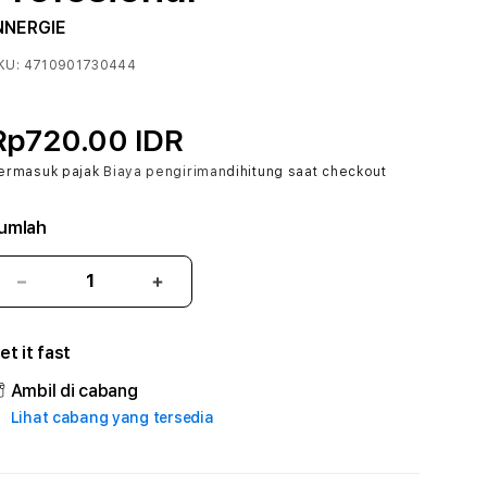
NNERGIE
KU:
4710901730444
Rp720.00 IDR
ermasuk pajak
Biaya pengiriman
dihitung saat checkout
umlah
Kurangi
Tambah
jumlah
jumlah
untuk
untuk
et it fast
LUMBUNG88
LUMBUNG88
#2
#2
Ambil di cabang
Catherine
Catherine
Lihat cabang yang tersedia
Sophro
Sophro
Layanan
Layanan
Sophrologi
Sophrologi