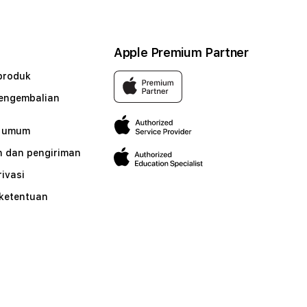
Apple Premium Partner
produk
pengembalian
n umum
 dan pengiriman
rivasi
 ketentuan
n