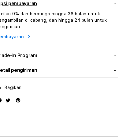
Dan
Dan
psi pembayaran
Konsultasi
Konsultasi
icilan 0% dan berbunga hingga 36 bulan untuk
Kesejahteraan
Kesejahteraan
engambilan di cabang, dan hingga 24 bulan untuk
Profesional
Profesional
engiriman
embayaran
rade-in Program
etail pengiriman
Bagikan