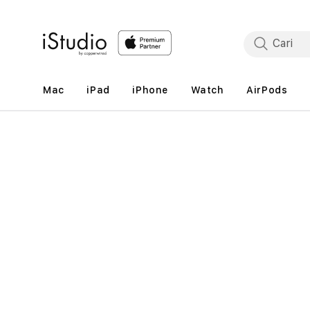
Lewati
ke
konten
Mac
iPad
iPhone
Watch
AirPods
Lewati
ke
informasi
produk